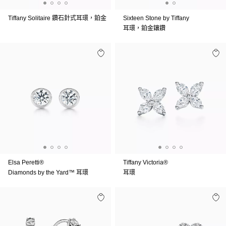
Tiffany Solitaire 鑽石針式耳環，鉑金
Sixteen Stone by Tiffany
耳環，鉑金鑲鑽
Elsa Peretti®
Tiffany Victoria®
Diamonds by the Yard™ 耳環
耳環