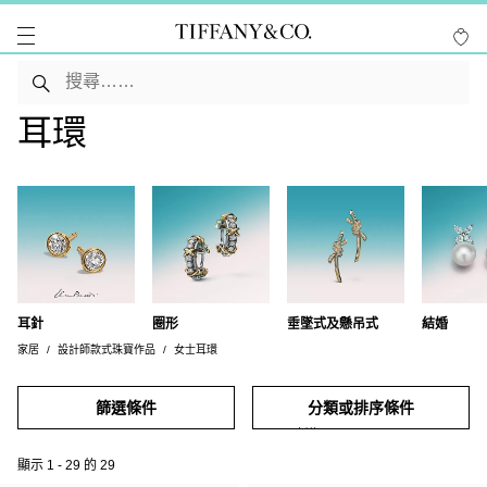
耳環
耳針
圈形
垂墜式及懸吊式
結婚
家居
設計師款式珠寶作品
女士耳環
篩選條件
分類或排序條件
顯示
1
-
29
的
29