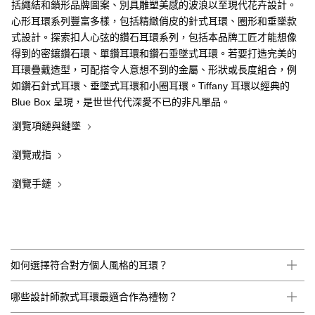
括繩結和鎖形品牌圖案、別具雕塑美感的波浪以至現代花卉設計。
心形耳環系列豐富多樣，包括精緻俏皮的針式耳環、圈形和垂墜款
式設計。探索扣人心弦的鑽石耳環系列，包括本品牌工匠才能想像
得到的密鑲鑽石環、單鑽耳環和鑽石垂墜式耳環。若要打造完美的
耳環疊戴造型，可配搭令人意想不到的金屬、形狀或長度組合，例
如鑽石針式耳環、垂墜式耳環和小圈耳環。Tiffany 耳環以經典的
Blue Box 呈現，是世世代代深愛不已的非凡單品。
瀏覽項鏈與鏈墜
瀏覽戒指
瀏覽手鏈
如何選擇符合對方個人風格的耳環？
哪些設計師款式耳環最適合作為禮物？