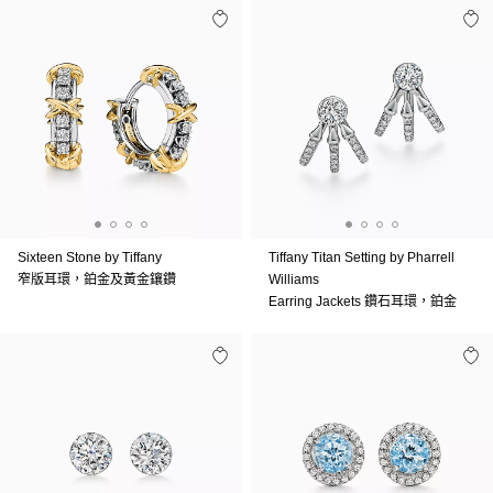
Sixteen Stone by Tiffany
Tiffany Titan Setting by Pharrell
窄版耳環，鉑金及黃金鑲鑽
Williams
Earring Jackets 鑽石耳環，鉑金