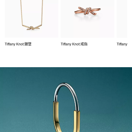
Tiffany Knot:鏈墜
Tiffany Knot:戒指
Tiffany 