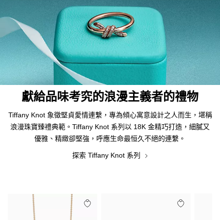
獻給品味考究的浪漫主義者的禮物
Tiffany Knot 象徵堅貞愛情連繫，專為傾心寓意設計之人而生，堪稱
浪漫珠寶臻禮典範。Tiffany Knot 系列以 18K 金精巧打造，細膩又
優雅、精緻卻堅強，呼應生命最恒久不絕的連繫。
探索 Tiffany Knot 系列