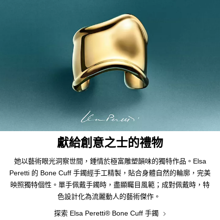
獻給創意之士的禮物
她以藝術眼光洞察世間，鍾情於極富雕塑韻味的獨特作品。Elsa
Peretti 的 Bone Cuff 手鐲經手工精製，貼合身體自然的輪廓，完美
映照獨特個性。單手佩戴手鐲時，盡顯矚目風範；成對佩戴時，特
色設計化為流麗動人的藝術傑作。
探索 Elsa Peretti® Bone Cuff 手鐲