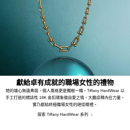
獻給卓有成就的職場女性的禮物
她的雄心無遠弗屆，個人風格更是獨樹一幟。Tiffany HardWear 以
手工打造的標誌性 18K 金扣環象徵自愛之情，大膽詮釋內在力量，
實乃獻給終極職場女性的絕佳贈禮。
探索 Tiffany HardWear 系列