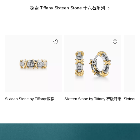
探索 Tiffany Sixteen Stone 十六石系列
Sixteen Stone by Tiffany:戒指
Sixteen Stone by Tiffany:窄版耳環
Sixteen 