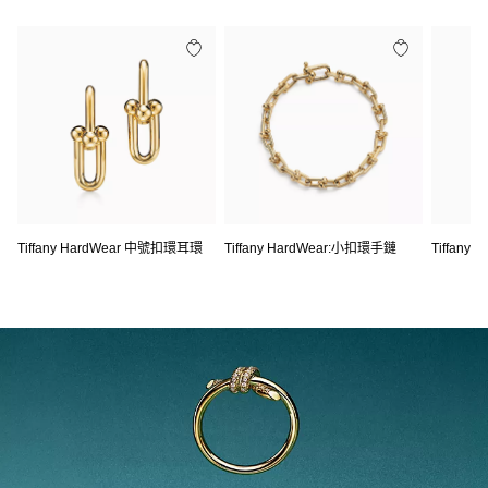
Tiffany HardWear 中號扣環耳環
Tiffany HardWear:小扣環手鏈
Tiffany