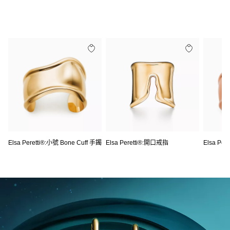
Elsa Peretti®:小號 Bone Cuff 手鐲
Elsa Peretti®:開口戒指
Elsa Per