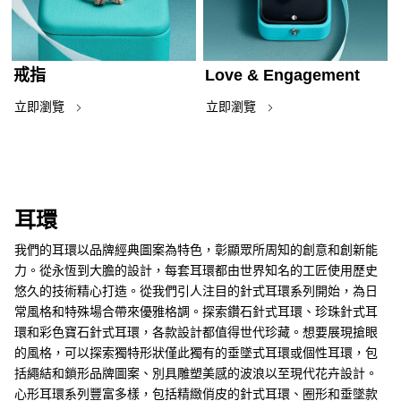
戒指
Love & Engagement
立即瀏覽
立即瀏覽
耳環
我們的耳環以品牌經典圖案為特色，彰顯眾所周知的創意和創新能
力。從永恆到大膽的設計，每套耳環都由世界知名的工匠使用歷史
悠久的技術精心打造。從我們引人注目的針式耳環系列開始，為日
常風格和特殊場合帶來優雅格調。探索鑽石針式耳環、珍珠針式耳
環和彩色寶石針式耳環，各款設計都值得世代珍藏。想要展現搶眼
的風格，可以探索獨特形狀僅此獨有的垂墜式耳環或個性耳環，包
括繩結和鎖形品牌圖案、別具雕塑美感的波浪以至現代花卉設計。
心形耳環系列豐富多樣，包括精緻俏皮的針式耳環、圈形和垂墜款