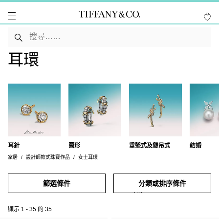
耳環
耳針
圈形
垂墜式及懸吊式
結婚
家居
設計師款式珠寶作品
女士耳環
篩選條件
分類或排序條件
顯示
1
-
35
的
35