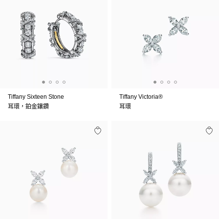
Tiffany Sixteen Stone
Tiffany Victoria®
耳環，鉑金鑲鑽
耳環