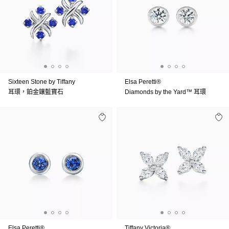
Sixteen Stone by Tiffany
Elsa Peretti®
耳環，鉑金鑲藍寶石
Diamonds by the Yard™ 耳環
Elsa Peretti®
Tiffany Victoria®