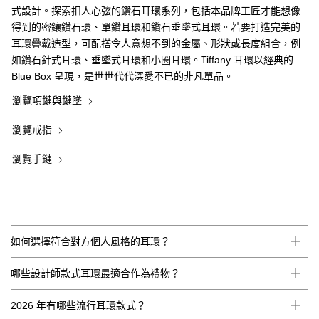
式設計。探索扣人心弦的鑽石耳環系列，包括本品牌工匠才能想像
得到的密鑲鑽石環、單鑽耳環和鑽石垂墜式耳環。若要打造完美的
耳環疊戴造型，可配搭令人意想不到的金屬、形狀或長度組合，例
如鑽石針式耳環、垂墜式耳環和小圈耳環。Tiffany 耳環以經典的
Blue Box 呈現，是世世代代深愛不已的非凡單品。
瀏覽項鏈與鏈墜
瀏覽戒指
瀏覽手鏈
如何選擇符合對方個人風格的耳環？
哪些設計師款式耳環最適合作為禮物？
2026 年有哪些流行耳環款式？