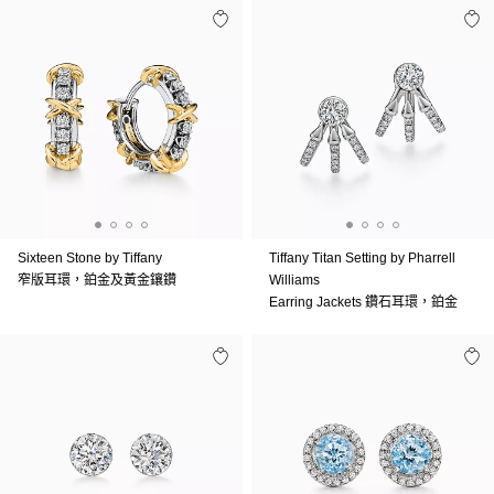
Sixteen Stone by Tiffany
Tiffany Titan Setting by Pharrell
窄版耳環，鉑金及黃金鑲鑽
Williams
Earring Jackets 鑽石耳環，鉑金