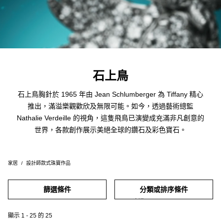
石上鳥
石上鳥胸針於 1965 年由 Jean Schlumberger 為 Tiffany 精心
推出，滿溢樂觀歡欣及無限可能。如今，透過藝術總監
Nathalie Verdeille 的視角，這隻飛鳥已演變成充滿非凡創意的
世界，各款創作展示美絕全球的鑽石及彩色寶石。
家居
設計師款式珠寶作品
篩選條件
分類或排序條件
顯示
1
-
25
的
25