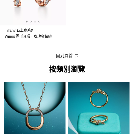
Tiffany 石上鳥系列
Wings 圈形耳環，玫瑰金鑲鑽
回到頁首
按類別瀏覽