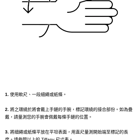
1.
使用軟尺、一段細繩或紙條。
2.
將之環繞於將會戴上手鏈的手腕，標記環繞的接合部份。如為疊
戴，請量測您的手腕會佩戴每條手鏈的位置。
3.
將細繩或紙條平放在平坦表面，用直尺量測開始端至標記的長
度。請參閱以上的 Tiffany 尺寸表。