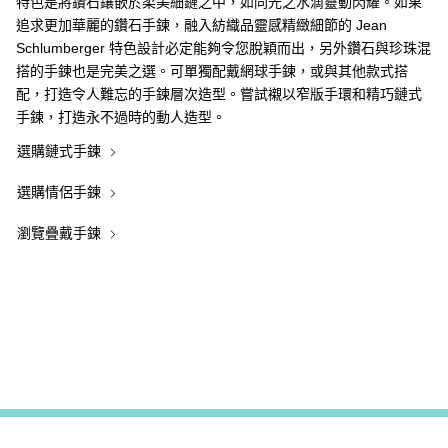
特色是將鑽石鑲嵌於柔美細鏈之中，如同光之水滴靈動閃耀。如果
追求更加華麗的鑽石手鍊，融入紡織品靈感精緻細節的 Jean
Schlumberger 特色設計必定能夠令您脫穎而出，另外鑽石與珍珠混
搭的手鍊也是完美之選。可單獨配戴網球手鍊，或與其他款式搭
配，打造令人難忘的手鍊層次造型。嘗試襯以窄版手環和精巧鏈式
手鍊，打造永不過時的動人造型。
選購鏈式手鍊
選購情侶手鍊
瀏覽疊戴手鍊