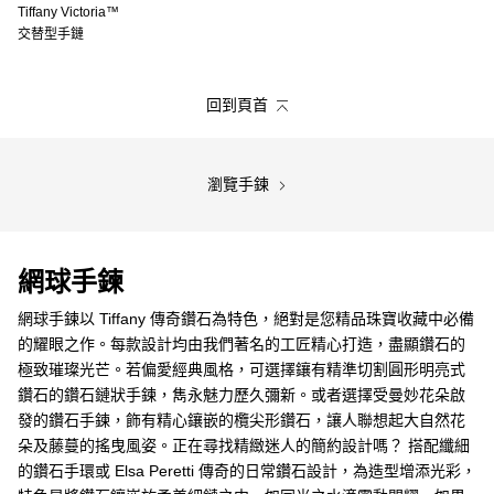
Tiffany Victoria™
交替型手鏈
回到頁首
瀏覽手鍊
網球手鍊
網球手鍊以 Tiffany 傳奇鑽石為特色，絕對是您精品珠寶收藏中必備
的耀眼之作。每款設計均由我們著名的工匠精心打造，盡顯鑽石的
極致璀璨光芒。若偏愛經典風格，可選擇鑲有精準切割圓形明亮式
鑽石的鑽石鏈狀手鍊，雋永魅力歷久彌新。或者選擇受曼妙花朵啟
發的鑽石手鍊，飾有精心鑲嵌的欖尖形鑽石，讓人聯想起大自然花
朵及藤蔓的搖曳風姿。正在尋找精緻迷人的簡約設計嗎？ 搭配纖細
的鑽石手環或 Elsa Peretti 傳奇的日常鑽石設計，為造型增添光彩，