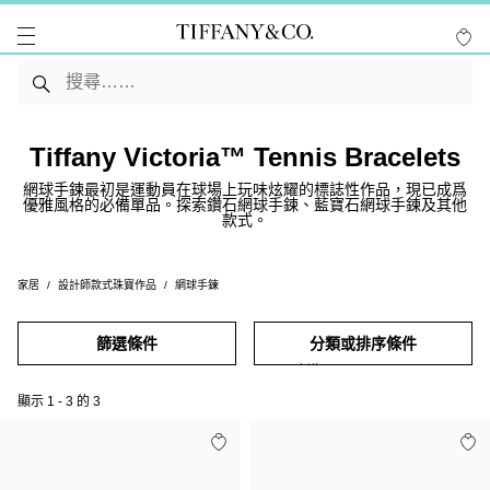
Tiffany Victoria™ Tennis Bracelets
網球手鍊最初是運動員在球場上玩味炫耀的標誌性作品，現已成爲
優雅風格的必備單品。探索鑽石網球手鍊、藍寶石網球手鍊及其他
款式。
家居
設計師款式珠寶作品
網球手鍊
篩選條件
分類或排序條件
顯示
1
-
3
的
3