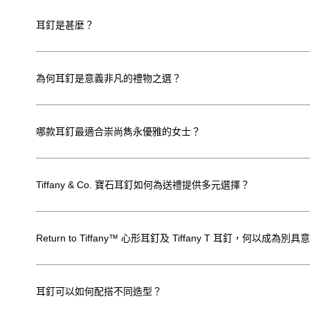
耳釘是甚麼？
為何耳釘是意義非凡的禮物之選？
哪款耳釘最適合崇尚雋永優雅的女士？
Tiffany & Co. 寶石耳釘如何為送禮提供多元選擇？
Return to Tiffany™ 心形耳釘及 Tiffany T 耳釘，何以成
耳釘可以如何配搭不同造型？