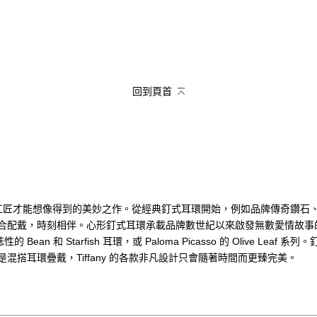
回到頁首
ny 工匠才能想像得到的美妙之作。從經典釘式耳環開始，例如品牌傳奇
合配戴，時刻相伴。心形釘式耳環承載品牌數世紀以來啟發無數愛情故事
 Bean 和 Starfish 耳環，或 Paloma Picasso 的 Olive
搭耳環疊戴，Tiffany 的各款非凡設計只會隨著時間而更臻完美。