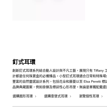
釘式耳環
創新釘式耳環系列結合動人設計與不凡工藝，展現只有 Tiffa
計都是任何珠寶盒的必備臻品。小型釘式耳環適合日常和特殊場
豐富的自然靈感設計系列，包括花朵和藤蔓以至 Elsa Peretti 標誌性的
品牌典藏圖案，例如掛鎖及標誌性心形吊墜。無論是單獨配戴還是混
選購圈形耳環
選購垂墜式耳環
瀏覽個性耳環