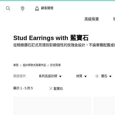
顧客關懷
高級珠寶
Stud Earrings with 藍寶石
從精緻鑽石釘式耳環到彰顯個性的玫瑰金設計，不論單獨配戴或疊戴
家居
設計師款式珠寶作品
釘式耳環
篩選條件
系列及設計師
材質
寶石
1
顯示
1
-
5
的
5
藍寶石