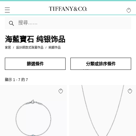
海藍寶石 纯银饰品
家居
設計師款式珠寶作品
純銀作品
篩選條件
分類或排序條件
顯示
1
-
7
的
7