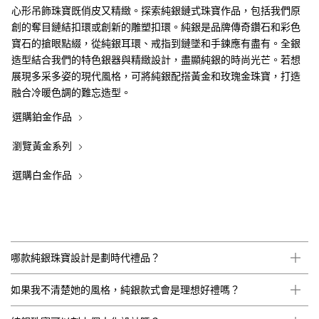
心形吊飾珠寶既俏皮又精緻。探索純銀鏈式珠寶作品，包括我們原
創的奪目鏈結扣環或創新的雕塑扣環。純銀是品牌傳奇鑽石和彩色
寶石的搶眼點綴，從純銀耳環、戒指到鏈墜和手鍊應有盡有。全銀
造型結合我們的特色銀器與精緻設計，盡顯純銀的時尚光芒。若想
展現多采多姿的現代風格，可將純銀配搭黃金和玫瑰金珠寶，打造
融合冷暖色調的難忘造型。
選購鉑金作品
瀏覽黃金系列
選購白金作品
哪款純銀珠寶設計是劃時代禮品？
如果我不清楚她的風格，純銀款式會是理想好禮嗎？