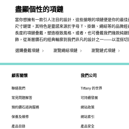
盡顯個性的項鏈
當你想擁有一款引人注目的設計，這些搶眼的項鏈便是你的最佳
尺寸鏈墜，其特色是靈感來源於字母 T、掛鎖、繩結等的品牌
長度的項鏈疊戴，塑造極致風格。或者，也可疊戴我們幾款純銀鏈
飾，從漸層鑽石的經典輪廓到我們非凡的設計之一——以混搭切
選購疊戴項鏈
瀏覽繩結項鏈
瀏覽鏈式項鏈
顧客關懷
我們公司
聯絡我們
Tiffany 的世界
常見問題解答
可持續發展
預約鑽石諮詢服務
網站政策
保養及維修
網站索引
產品目錄
產品安全