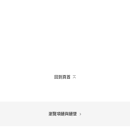
回到頁首
瀏覽項鏈與鏈墜