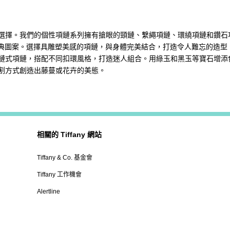
選擇。我們的個性項鏈系列擁有搶眼的頸鏈、繫繩項鏈、環繞項鏈和鑽石
經典圖案。選擇具雕塑美感的項鏈，與身體完美結合，打造令人難忘的造型
式項鏈，搭配不同扣環風格，打造迷人組合。用綠玉和黑玉等寶石增添色彩，
割方式創造出藤蔓或花卉的美態。
相關的 Tiffany 網站
Tiffany & Co. 基金會
Tiffany 工作機會
Alertline