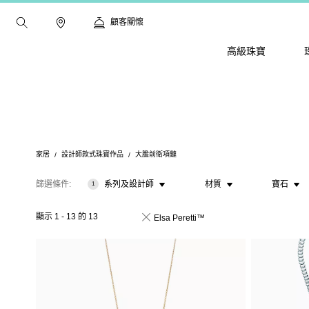
顧客關懷
高級珠寶
家居
設計師款式珠寶作品
大膽前衛項鏈
篩選條件
系列及設計師
材質
寶石
1
顯示
1
-
13
的
13
Elsa Peretti™