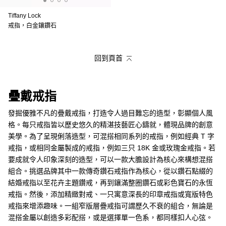
Tiffany Lock
戒指，白金鑲鑽石
回到頁首
疊戴戒指
發掘優雅不凡的疊戴戒指，打造令人過目難忘的造型，彰顯個人風
格。每只戒指皆以歷史悠久的精湛技藝匠心鑄就，體現品牌的創意
美學。為了呈現俐落造型，可混搭相同系列的戒指，例如經典 T 字
戒指，或相同金屬製成的戒指，例如三只 18K 金或玫瑰金戒指。若
要成就令人印象深刻的造型，可以一款大膽設計為核心來構想混搭
組合。挑選品牌其中一款傳奇鑽石戒指作為核心，從以鑽石點綴的
結婚戒指以至花卉主題鑽戒，再到鑲滿整圈鑽石或彩色寶石的永恆
戒指。然後，添加精緻對戒、一只寓意深長的印章戒指或寬版特色
戒指來增添趣味。一組窄版層疊戒指可謂歷久不衰的組合，無論是
混搭金屬以創造多彩配搭，或是選擇單一色系，都同樣扣人心弦。