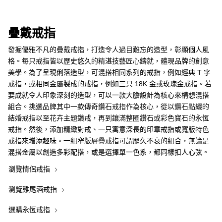
疊戴戒指
發掘優雅不凡的疊戴戒指，打造令人過目難忘的造型，彰顯個人風
格。每只戒指皆以歷史悠久的精湛技藝匠心鑄就，體現品牌的創意
美學。為了呈現俐落造型，可混搭相同系列的戒指，例如經典 T 字
戒指，或相同金屬製成的戒指，例如三只 18K 金或玫瑰金戒指。若
要成就令人印象深刻的造型，可以一款大膽設計為核心來構想混搭
組合。挑選品牌其中一款傳奇鑽石戒指作為核心，從以鑽石點綴的
結婚戒指以至花卉主題鑽戒，再到鑲滿整圈鑽石或彩色寶石的永恆
戒指。然後，添加精緻對戒、一只寓意深長的印章戒指或寬版特色
戒指來增添趣味。一組窄版層疊戒指可謂歷久不衰的組合，無論是
混搭金屬以創造多彩配搭，或是選擇單一色系，都同樣扣人心弦。
瀏覽情侶戒指
瀏覽雞尾酒戒指
選購永恆戒指