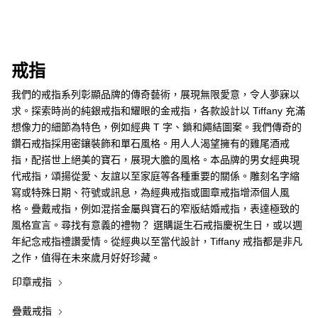
戒指
我們的戒指系列彰顯品牌的傳奇藝術，展現無限愛意，令人夢寐以
求。探索時尚的純銀戒指和耀眼的金戒指，各款設計以 Tiffany 充滿
想像力的細節為特色，例如經典 T 字、鎖和繩結圖案。我們傳奇的
鑽石戒指採用密鑲裝飾和單石風格。用人人渴望擁有的雞尾酒戒
指，配搭世上絕美的寶石，展現大膽的風格。本品牌的男女經典現
代戒指，頌揚從愛、友誼以至家庭等各種重要的關係。雕刻名字縮
寫或特殊日期、符號或訊息，為經典戒指或圖章戒指增添個人風
格。疊戴戒指，例如混搭金屬與寶石的窄版結婚戒指，表達極致的
風格宣言。尋找有意義的禮物？ 選購誕生石戒指慶祝生日，或以週
年紀念戒指禮讚愛情。從經典以至當代設計，Tiffany 戒指都是非凡
之作，值得在未來歲月好好珍藏。
印章戒指
疊戴戒指