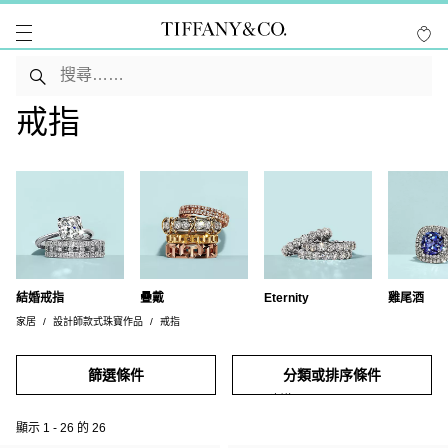
戒指
結婚戒指
疊戴
Eternity
雞尾酒
家居
設計師款式珠寶作品
戒指
篩選條件
分類或排序條件
顯示
1
-
26
的
26