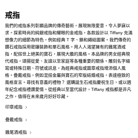
戒指
我們的戒指系列彰顯品牌的傳奇藝術，展現無限愛意，令人夢寐以
求。探索時尚的純銀戒指和耀眼的金戒指，各款設計以 Tiffany 充滿
想像力的細節為特色，例如經典 T 字、鎖和繩結圖案。我們傳奇的
鑽石戒指採用密鑲裝飾和單石風格。用人人渴望擁有的雞尾酒戒
指，配搭世上絕美的寶石，展現大膽的風格。本品牌的男女經典現
代戒指，頌揚從愛、友誼以至家庭等各種重要的關係。雕刻名字縮
寫或特殊日期、符號或訊息，為經典戒指或圖章戒指增添個人風
格。疊戴戒指，例如混搭金屬與寶石的窄版結婚戒指，表達極致的
風格宣言。尋找有意義的禮物？ 選購誕生石戒指慶祝生日，或以週
年紀念戒指禮讚愛情。從經典以至當代設計，Tiffany 戒指都是非凡
之作，值得在未來歲月好好珍藏。
印章戒指
疊戴戒指
雞尾酒戒指