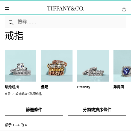
戒指
結婚戒指
疊戴
Eternity
雞尾酒
家居
設計師款式珠寶作品
篩選條件
分類或排序條件
顯示
1
-
4
的
4