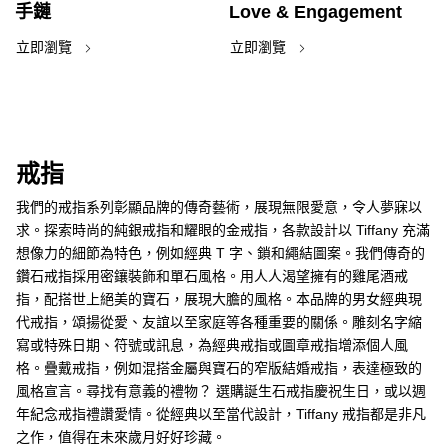
手鏈
Love & Engagement
立即瀏覽
立即瀏覽
戒指
我們的戒指系列彰顯品牌的傳奇藝術，展現無限愛意，令人夢寐以
求。探索時尚的純銀戒指和耀眼的金戒指，各款設計以 Tiffany 充滿
想像力的細節為特色，例如經典 T 字、鎖和繩結圖案。我們傳奇的
鑽石戒指採用密鑲裝飾和單石風格。用人人渴望擁有的雞尾酒戒
指，配搭世上絕美的寶石，展現大膽的風格。本品牌的男女經典現
代戒指，頌揚從愛、友誼以至家庭等各種重要的關係。雕刻名字縮
寫或特殊日期、符號或訊息，為經典戒指或圖章戒指增添個人風
格。疊戴戒指，例如混搭金屬與寶石的窄版結婚戒指，表達極致的
風格宣言。尋找有意義的禮物？ 選購誕生石戒指慶祝生日，或以週
年紀念戒指禮讚愛情。從經典以至當代設計，Tiffany 戒指都是非凡
之作，值得在未來歲月好好珍藏。