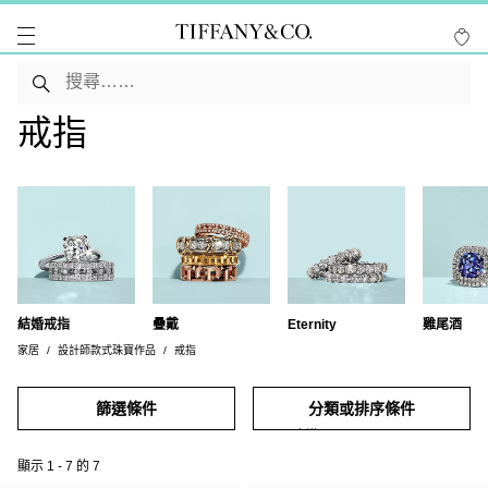
戒指
結婚戒指
疊戴
Eternity
雞尾酒
家居
設計師款式珠寶作品
戒指
篩選條件
分類或排序條件
顯示
1
-
7
的
7