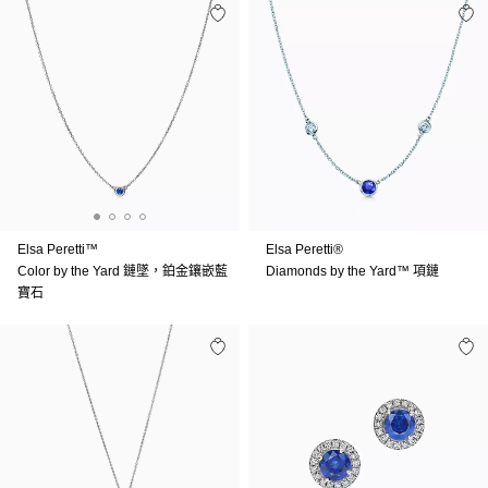
Elsa Peretti™
Elsa Peretti®
Color by the Yard 鏈墜，鉑金鑲嵌藍
Diamonds by the Yard™ 項鏈
寶石