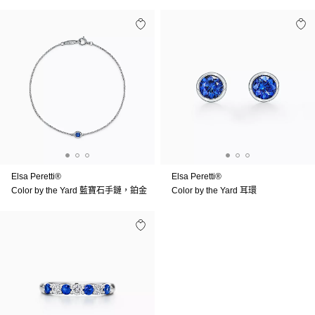
Elsa Peretti®
Elsa Peretti®
Color by the Yard 藍寶石手鏈，鉑金
Color by the Yard 耳環