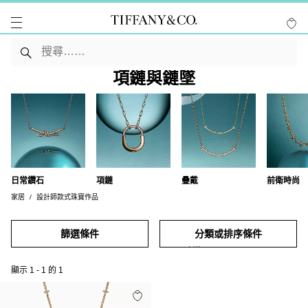
項鏈與鏈墜
日常鑽石
項鏈
疊戴
前衛時尚
家居
設計師款式珠寶作品
篩選條件
分類或排序條件
顯示
1
-
1
的
1