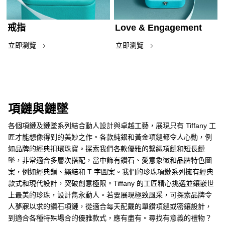
戒指
Love & Engagement
立即瀏覽
立即瀏覽
項鏈與鏈墜
各個項鏈及鏈墜系列結合動人設計與卓越工藝，展現只有 Tiffany 工
匠才能想像得到的美妙之作。各款純銀和黃金項鏈都令人心動，例
如品牌的經典扣環珠寶。探索我們各款優雅的繫繩項鏈和短長鏈
墜，非常適合多層次搭配，當中飾有鑽石、愛意象徵和品牌特色圖
案，例如經典鎖、繩結和 T 字圖案。我們的珍珠項鏈系列擁有經典
款式和現代設計，突破創意極限。Tiffany 的工匠精心挑選並鑲嵌世
上最美的珍珠，設計雋永動人。若要展現極致風采，可探索品牌令
人夢寐以求的鑽石項鏈，從適合每天配戴的單鑽項鏈或密鑲設計，
到適合各種特殊場合的優雅款式，應有盡有。尋找有意義的禮物？