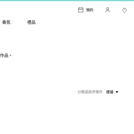
預約
香氛
禮品
化作品。
分類或排序條件
建議