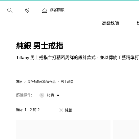
顧客關懷
高級珠寶
純銀 男士戒指
Tiffany 男士戒指主打精密周詳的設計款式，並以傳統工藝
家居
設計師款式珠寶作品
男士戒指
篩選條件
材質
1
顯示
1
-
2
的
2
純銀