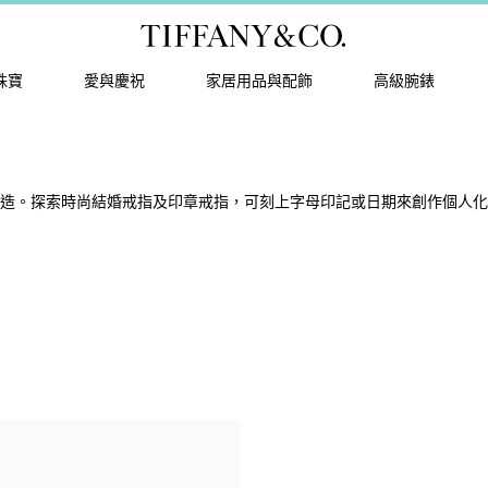
珠寶
愛與慶祝
家居用品與配飾
高級腕錶
精準打造。探索時尚結婚戒指及印章戒指，可刻上字母印記或日期來創作個人