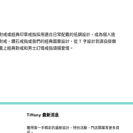
對戒或經典印章戒指採用適合日常配戴的低調設計，成為個人造
戒、鑽石戒指或我們的經典圖案設計，從 T 字設計到源自掛鎖
戴上經典對戒和男士訂情戒指頌揚愛情。
Tiffany 最新消息
獲得第一手精彩的最新設計、特別活動、門店開幕等更多資
訊。