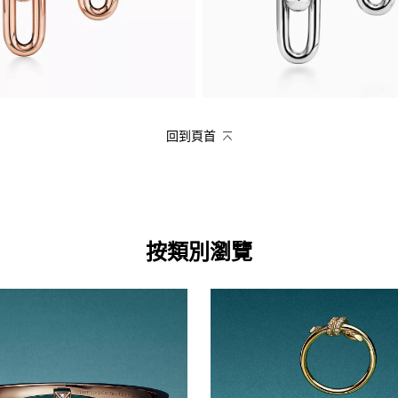
回到頁首
按類別瀏覽