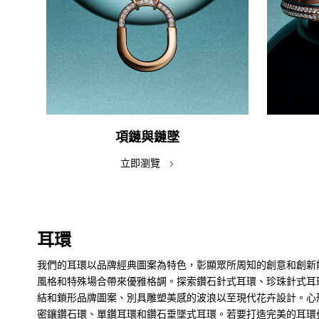
項鏈與鏈墜
立即瀏覽
耳環
我們的耳環以品牌經典圖案為特色，彰顯眾所周知的創意和創新
風格和特殊場合帶來優雅格調。探索鑽石針式耳環、珍珠針式耳
結和鎖形品牌圖案、別具雕塑美感的波浪以至現代花卉設計。心
密鑲鑽石環、單鑽耳環和鑽石垂墜式耳環。若要打造完美的耳環疊戴造