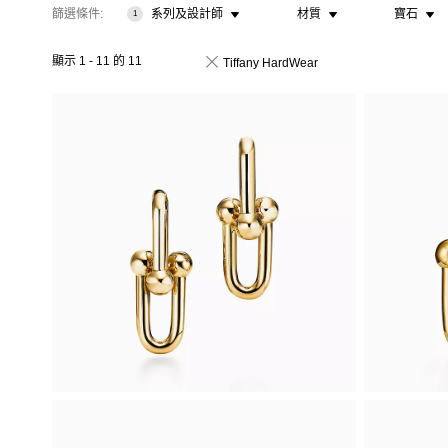
篩選條件
系列及設計師
材質
寶石
1
顯示
1
-
11
的
11
Tiffany HardWear