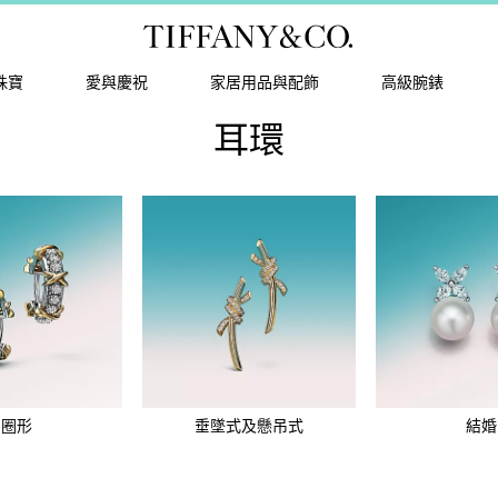
珠寶
愛與慶祝
家居用品與配飾
高級腕錶
耳環
圈形
垂墜式及懸吊式
結婚