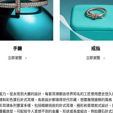
手鏈
戒指
立即瀏覽
立即瀏覽
能力。從永恆到大膽的設計，每套耳環都由世界知名的工匠使用歷史悠久
環和彩色寶石針式耳環，各款設計都值得世代珍藏。想要展現搶眼的風格
形耳環系列豐富多樣，包括精緻俏皮的針式耳環、圈形和垂墜款式設計。
型，可配搭令人意想不到的金屬、形狀或長度組合，例如鑽石針式耳環、垂墜式