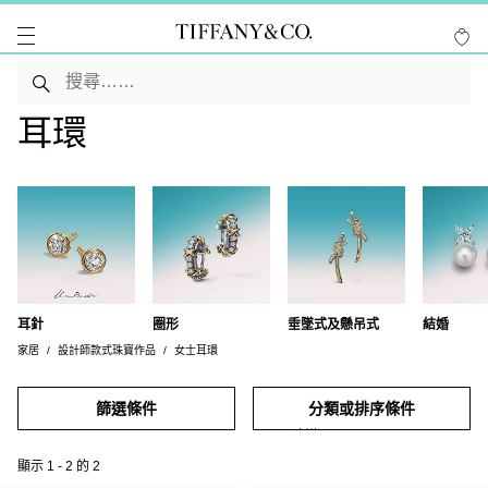
耳環
耳針
圈形
垂墜式及懸吊式
結婚
家居
設計師款式珠寶作品
女士耳環
篩選條件
分類或排序條件
顯示
1
-
2
的
2