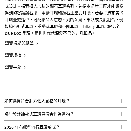
式設計。探索扣人心弦的鑽石耳環系列，包括本品牌工匠才能想像
得到的密鑲鑽石環、單鑽耳環和鑽石垂墜式耳環。若要打造完美的
耳環疊戴造型，可配搭令人意想不到的金屬、形狀或長度組合，例
如鑽石針式耳環、垂墜式耳環和小圈耳環。Tiffany 耳環以經典的
Blue Box 呈現，是世世代代深愛不已的非凡單品。
瀏覽項鏈與鏈墜
瀏覽戒指
瀏覽手鏈
如何選擇符合對方個人風格的耳環？
哪些設計師款式耳環最適合作為禮物？
2026 年有哪些流行耳環款式？