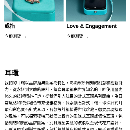
戒指
Love & Engagement
立即瀏覽
立即瀏覽
耳環
我們的耳環以品牌經典圖案為特色，彰顯眾所周知的創意和創新能
力。從永恆到大膽的設計，每套耳環都由世界知名的工匠使用歷史
悠久的技術精心打造。從我們引人注目的針式耳環系列開始，為日
常風格和特殊場合帶來優雅格調。探索鑽石針式耳環、珍珠針式耳
環和彩色寶石針式耳環，各款設計都值得世代珍藏。想要展現搶眼
的風格，可以探索獨特形狀僅此獨有的垂墜式耳環或個性耳環，包
括繩結和鎖形品牌圖案、別具雕塑美感的波浪以至現代花卉設計。
心形耳環系列豐富多樣，包括精緻俏皮的針式耳環、圈形和垂墜款