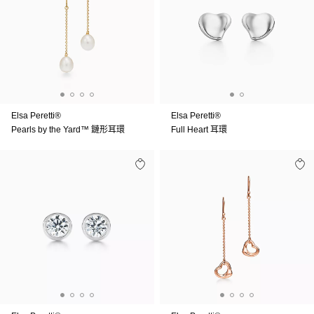
Elsa Peretti®
Elsa Peretti®
Pearls by the Yard™ 鏈形耳環
Full Heart 耳環