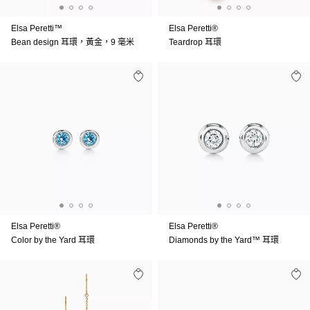
Elsa Peretti™
Elsa Peretti®
Bean design 耳環，黃金，9 毫米
Teardrop 耳環
Elsa Peretti®
Elsa Peretti®
Color by the Yard 耳環
Diamonds by the Yard™ 耳環