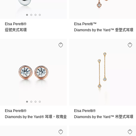
Elsa Peretti®
Elsa Peretti™
逗號夾式耳環
Diamonds by the Yard™ 垂墜式耳環
Elsa Peretti®
Elsa Peretti®
Diamonds by the Yard® 耳環，玫瑰金
Diamonds by the Yard™ 吊墜式耳環