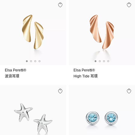
Elsa Peretti®
Elsa Peretti®
波浪耳環
High Tide 耳環