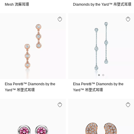
Mesh 流蘇耳環
Diamonds by the Yard™ 吊墜式耳環
Elsa Peretti™ Diamonds by the
Elsa Peretti™ Diamonds by the
Yard™ 吊墜式耳環
Yard™ 吊墜式耳環