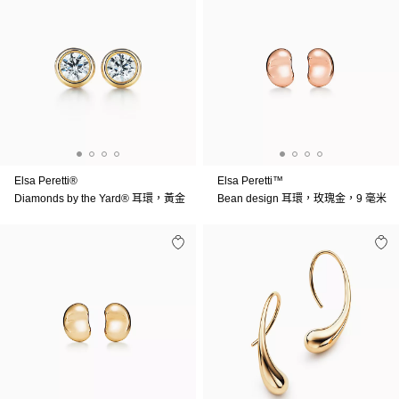
Elsa Peretti®
Elsa Peretti™
Diamonds by the Yard® 耳環，黃金
Bean design 耳環，玫瑰金，9 毫米