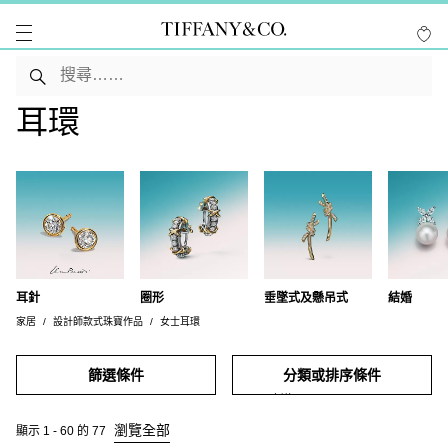
耳環
耳針
圈形
垂墜式及懸吊式
結婚
家居
設計師款式珠寶作品
女士耳環
篩選條件
分類或排序條件
瀏覽全部
顯示
1
-
60
的
77