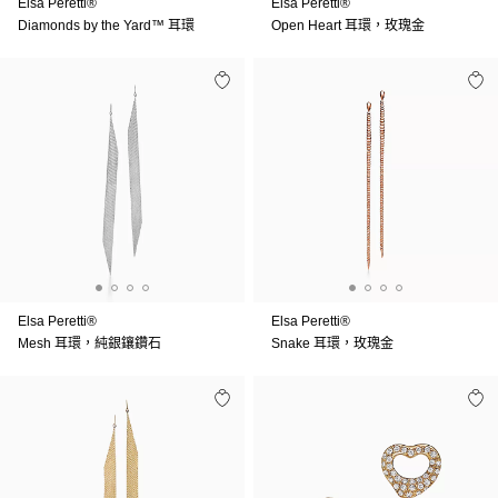
Elsa Peretti®
Elsa Peretti®
Diamonds by the Yard™ 耳環
Open Heart 耳環，玫瑰金
Elsa Peretti®
Elsa Peretti®
Mesh 耳環，純銀鑲鑽石
Snake 耳環，玫瑰金