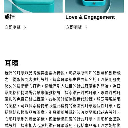
戒指
Love & Engagement
立即瀏覽
立即瀏覽
耳環
我們的耳環以品牌經典圖案為特色，彰顯眾所周知的創意和創新能
力。從永恆到大膽的設計，每套耳環都由世界知名的工匠使用歷史
悠久的技術精心打造。從我們引人注目的針式耳環系列開始，為日
常風格和特殊場合帶來優雅格調。探索鑽石針式耳環、珍珠針式耳
環和彩色寶石針式耳環，各款設計都值得世代珍藏。想要展現搶眼
的風格，可以探索獨特形狀僅此獨有的垂墜式耳環或個性耳環，包
括繩結和鎖形品牌圖案、別具雕塑美感的波浪以至現代花卉設計。
心形耳環系列豐富多樣，包括精緻俏皮的針式耳環、圈形和垂墜款
式設計。探索扣人心弦的鑽石耳環系列，包括本品牌工匠才能想像