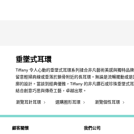
垂墜式耳環
Tiffany 令人心動的垂墜式耳環系列揉合非凡藝術美感與
留意輕掃肩線或垂落於鎖骨附近的長耳環。無論是流暢擺動或是
廓的設計。當談到經典優雅，Tiffany 的非凡鑽石或珍珠
結合創意巧思與傳奇工藝，卓越出眾。
瀏覽耳針耳環
選購圈形耳環
瀏覽個性耳環
顧客關懷
我們公司