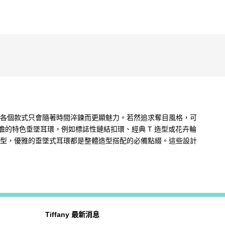
計，各個款式只會隨著時間淬鍊而更顯魅力。若然追求奪目風格，可
的特色垂墜耳環，例如標誌性鏈結扣環、經典 T 造型或花卉輪
常造型，優雅的垂墜式耳環都是整體造型搭配的必備點綴。這些設計
Tiffany 最新消息