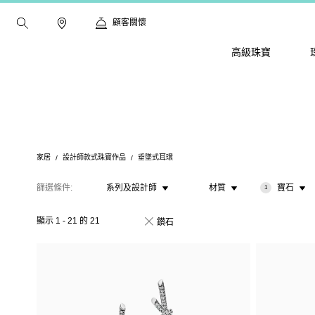
顧客關懷
高級珠寶
家居
設計師款式珠寶作品
垂墜式耳環
篩選條件
系列及設計師
材質
寶石
1
顯示
1
-
21
的
21
鑚石