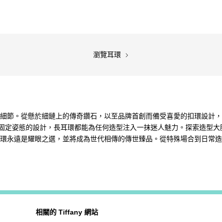
瀏覽耳環
獨特品牌細節。從懸於細鏈上的傳奇鑽石，以至品牌首創而備受喜愛的扣環設
固定姿態的設計，長耳環都能為任何造型注入一抹迷人魅力。探索造型大膽
垂墜式耳環永遠是耀眼之選，並將成為世代相傳的傳世臻品。從特殊場合到日
相關的 Tiffany 網站