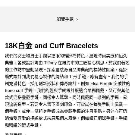
瀏覽手鍊
18K白金 and Cuff Bracelets
我們的女士和男士手鐲以搶眼的輪廓為特色，展現時尚美感和恒久
典雅。各款設計均由 Tiffany 在紐約市的工匠精心構思，於我們著名
的工作坊中靈動呈現。探索靈感源自品牌典藏的標誌性圖案，從掛
鎖式設計到我們精心製作的繩結和 T 形手鏈，應有盡有。我們的手
鐲充滿特色，採用創新形狀和傳奇設計，例如 Elsa Peretti 突破性的
Bone cuff 手鐲。我們的經典手鐲設計既適合單獨佩戴，又可與其他
款式混搭疊戴手鏈，同樣令人驚豔。同時佩戴同一系列的手鐲，呈
現流麗造型。若要令人留下深刻印象，可嘗試在每隻手腕上佩戴一
個手鐲，或使一條粗身手鐲成為疊戴手鐲的注目重點。另外亦可透
過備受喜愛的相襯款式來展現個人風格，例如鑽石網球手鏈、手鐲
和精緻的鏈式手鏈。