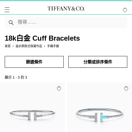
18k白金 Cuff Bracelets
家居
設計師款式珠寶作品
手鐲手鏈
篩選條件
分類或排序條件
顯示
1
-
3
的
3