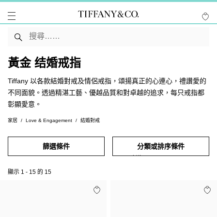
黃金 结婚戒指
Tiffany 以各款結婚對戒及情侶戒指，頌揚真正的心連心，禮讚愛的
不同面貌。透過精湛工藝、優越品質和對卓越的追求，每只戒指都
彰顯愛意。
家居
Love & Engagement
結婚對戒
篩選條件
分類或排序條件
顯示
1
-
15
的
15