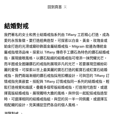
回到頁首
結婚對戒
我們著名的女士和男士結婚戒指系列由 Tiffany 工匠精心打造，成為
愛的永恆象徵。要打造經典造型，可探索以白金、黃金、玫瑰金或
鉑金打造的光滑或磨砂飾面金屬結婚戒指。Milgrain 紋邊為傳統金
屬戒指增添品味。探索以 Tiffany 傳奇手工鑽石為特色的鑽石結婚戒
指，展現搶眼風格。以鑽石點綴的結婚戒指可增添一抹閃耀光芒，
而半圈或全圈鑲鑽石的戒指則展現非凡的光芒。若要展現您繽紛彩
麗的愛情，可探索以世上最美麗的寶石打造的藍寶石或紅寶石結婚
戒指。我們兩端漸細的鑽石戒指採用扣槽設計，可與您的 Tiffany 訂
情戒指完美嵌套。搭配與 Tiffany 訂情戒指同一系列的結婚戒指，輕
鬆打造視覺和諧感。疊戴多個窄版結婚戒指，打造現代造型，或選
擇寬版結婚戒指，展現獨特大膽的風格。與伴侶一起配搭戒指造型
時，可選擇相同的結婚戒指組，與您的另一半一同佩戴，或選擇互
相配襯的設計，完美捕捉您們各自的個人風格。
瀏覽對戒