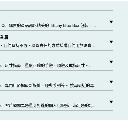
 & Co. 購買的產品都以精美的 Tiffany Blue Box 包裝。這
裝可追溯至 1886 年，儘管如此，今天所有藍盒和紙袋都
採購
的紙張和可回收物料製成。 了解更多
，我們堅持不懈，以負責任的方式採購我們用於珠寶首
。 了解更多
y & Co. 尺寸指南，量度正確的手鏈、項鏈及戒指尺寸。
.authoredContent.sizeGuideDefaultCategoryName='rings';if(!window.d
y.authoredContent.ringsSizeGuideExperienceFragment
y & Co. 專門店發掘最新設計、經典系列等。 搜尋最近的專門
y & Co. 客戶顧問為您量身打造的個人化服務，滿足您的每一
訂情戒指或禮物，到安排專門店內或網上預約諮詢，我
為您服務。 聯絡我們