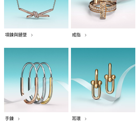
項鍊與鏈墜
戒指
手鍊
耳環