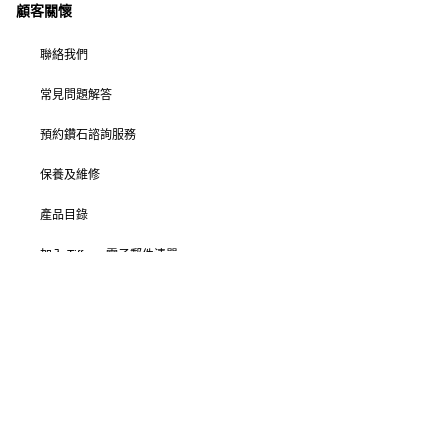
顧客關懷
聯絡我們
常見問題解答
預約鑽石諮詢服務
保養及維修
產品目錄
加入 Tiffany 電子郵件清單
更改位置: 香港/澳門特別行政區
© T&CO. 2025 年