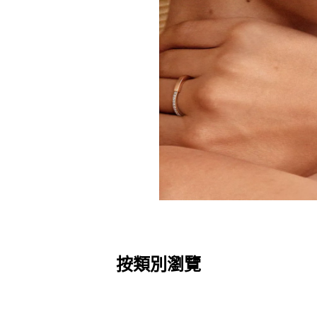
按類別瀏覽