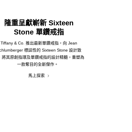
隆重呈獻嶄新 Sixteen
Stone 單鑽戒指
Tiffany & Co. 推出最新單鑽戒指，向 Jean
chlumberger 標誌性的 Sixteen Stone 設計致
，將其原創指環及單鑽戒指的設計精髓，重塑為
一款奪目的全新傑作。
馬上探索