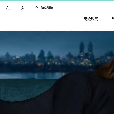
顧客關懷
高級珠寶