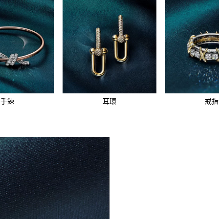
手鍊
耳環
戒指