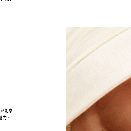
精緻與創意
盡魅力。