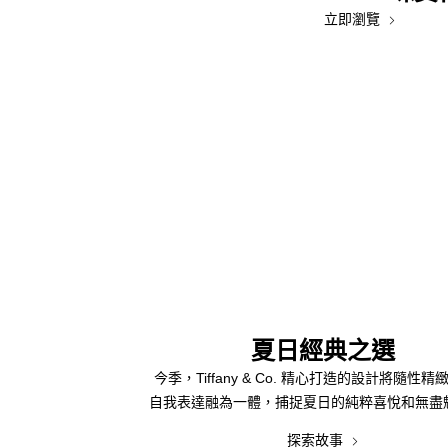
立即瀏覽
夏日經典之選
今季，Tiffany & Co. 精心打造的設計將隨性
自我表達融為一體，捕捉夏日的純粹喜悅和無
探索故事